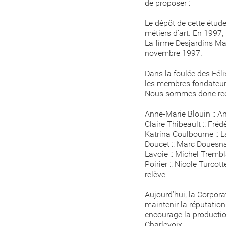
de proposer :
Le dépôt de cette étud
métiers d’art. En 199
La firme Desjardins Mar
novembre 1997.
Dans la foulée des Féli
les membres fondateurs
Nous sommes donc rec
Anne-Marie Blouin :: An
Claire Thibeault :: Fréd
Katrina Coulbourne :: L
Doucet :: Marc Douesnar
Lavoie :: Michel Trembl
Poirier :: Nicole Turcot
relève
Aujourd’hui, la Corporat
maintenir la réputation 
encourage la production
Charlevoix.