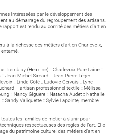
sonnes intéressées par le développement des
ment au démarrage du regroupement des artisans.
e rapport est rendu au comité des métiers d’art en
u à la richesse des métiers d’art en Charlevoix,
à entamé.
ne Tremblay (Hermine) :: Charlevoix Pure Laine ::
 :: Jean-Michel Simard :: Jean-Pierre Léger ::
oix :: Linda Côté :: Ludovic Gervais :: Lyne
chard – artisan professionnel textile :: Mélissa
oung :: Nancy Giguère :: Natacha Audet :: Nathalie
sil :: Sandy Valiquette :: Sylvie Lapointe, membre
e toutes les familles de métier à s’unir pour
s techniques respectueuses des règles de l’art. Elle
itage du patrimoine culturel des métiers d’art en