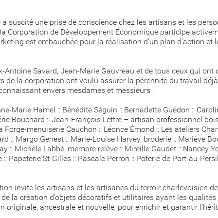
e a suscité une prise de conscience chez les artisans et les per
7, la Corporation de Développement Économique participe active
keting est embauchée pour la réalisation d’un plan d’action et l
x-Antoine Savard, Jean-Marie Gauvreau et de tous ceux qui ont cr
 de la corporation ont voulu assurer la pérennité du travail déj
onnaissant envers mesdames et messieurs :
ne-Marie Hamel :: Bénédite Séguin :: Bernadette Guédon :: Caroli
éric Bouchard :: Jean-François Lettre – artisan professionnel bois
a Forge-menuiserie Cauchon :: Léonce Émond :: Les ateliers Charlev
d :: Margo Genest :: Marie-Louise Harvey, broderie :: Mariève Bou
ay :: Michèle Labbé, membre relève :: Mireille Gaudet :: Nancey Y
te :: Papeterie St-Gilles :: Pascale Perron :: Poterie de Port-au-Per
ion invite les artisans et les artisanes du terroir charlevoisien d
de la création d’objets décoratifs et utilitaires ayant les qualité
 originale, ancestrale et nouvelle, pour enrichir et garantir l’hér