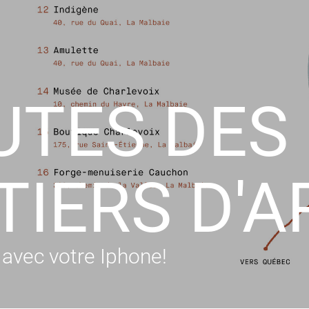
UTES DES
IERS D'A
 avec votre Iphone!