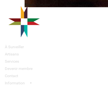
Nicole Turcotte
À Surveiller
Artisans
Services
Devenir membre
Contact
Information