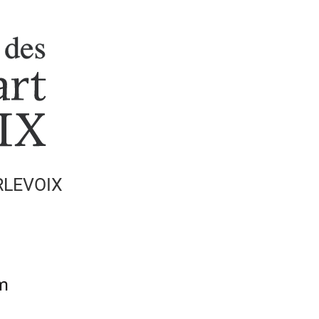
RLEVOIX
om